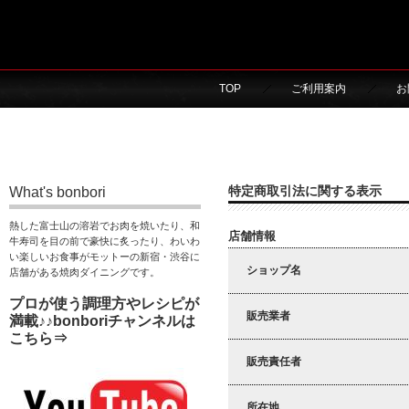
TOP
ご利用案内
お
特定商取引法に関する表示
What's bonbori
熱した富士山の溶岩でお肉を焼いたり、和
店舗情報
牛寿司を目の前で豪快に炙ったり、わいわ
い楽しいお食事がモットーの新宿・渋谷に
ショップ名
店舗がある焼肉ダイニングです。
プロが使う調理方やレシピが
販売業者
満載♪♪bonboriチャンネルは
こちら⇒
販売責任者
所在地