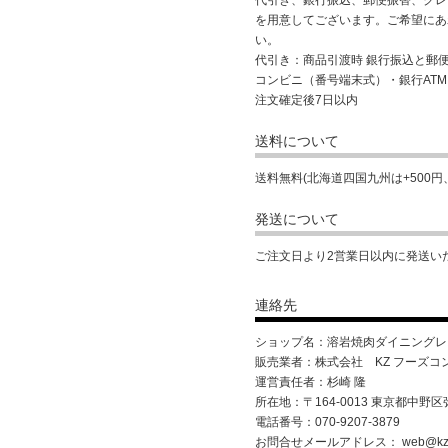
代引き、銀行振込、郵便振替、クレ
を用意してございます。ご希望にあ
い。
代引き：商品引渡時 銀行振込と郵
コンビニ（番号端末式）・銀行AT
注文確定後7日以内
送料について
送料無料(北海道四国九州は+500円、
発送について
ご注文日より2営業日以内に発送い
連絡先
ショップ名：溶岩焼肉ダイニングレスト
販売業者：株式会社 KZ フーズコ
運営責任者：杉崎 隆
所在地：〒164-0013 東京都中野区
電話番号：070-9207-3879
お問合せメールアドレス：
web@kz