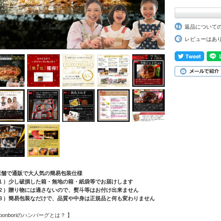
返品について
レビューはあ
店舗で通販で大人気の簡易包装仕様
１）少し破損した箱・無地の箱・紙袋等でお届けします
２）贈り物には適さないので、熨斗等はお付け出来ません
３）簡易包装なだけで、品質や中身は正規品と何も変わりません
 bonboriのハンバーグとは？ 】