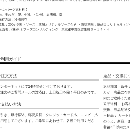
 ハンバーグ原材料 】
肉、玉ねぎ、卵、牛乳、パン粉、黒胡椒、塩
保存方法：冷凍保存
数量：200g×8個 ・ソース：店舗オリジナルソース付き ・賞味期限：納品日より３ヵ月（
販売者：(株)ＫＺフーズコンサルティング 東京都中野区弥生町３－１４－４
ご利用ガイド
ご注文方法
返品・交換に
インターネットにて24時間受け付けております。
返品期限・条件
ご注文やご質問メールの対応は、土日祝日を除く平日のみです。
万が一商品に布
内にご連絡くだ
お支払い方法
返品送料： お
交換、誤品配送
代引き、銀行振込、郵便振替、クレジットカード払、コンビニ払
不良品： 万一
を用意してございます。ご希望にあわせて、各種ご利用くださ
のうえ、新品、
い。
着後3日以内に