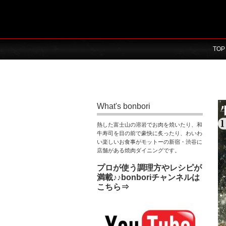
TOP
What's bonbori
熱した富士山の溶岩でお肉を焼いたり、和
牛寿司を目の前で豪快に炙ったり、わいわ
い楽しいお食事がモットーの新宿・渋谷に
店舗がある焼肉ダイニングです。
プロが使う調理方やレシピが
満載♪♪bonboriチャンネルは
こちら⇒