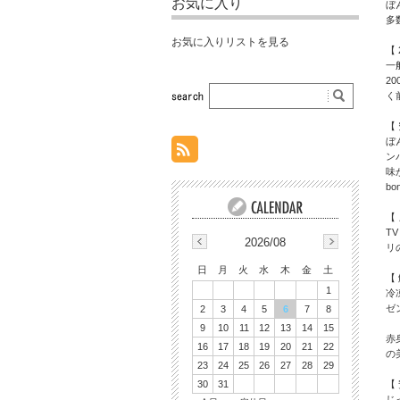
お気に入り
ぼ
多
お気に入りリストを見る
【
一
2
く
【
ぼ
ン
味
b
【
T
2026/08
リ
日
月
火
水
木
金
土
【
1
冷
ゼ
2
3
4
5
6
7
8
9
10
11
12
13
14
15
赤
16
17
18
19
20
21
22
の
23
24
25
26
27
28
29
【
30
31
じ