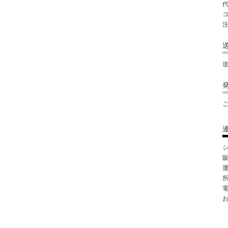
送
シ
所
電