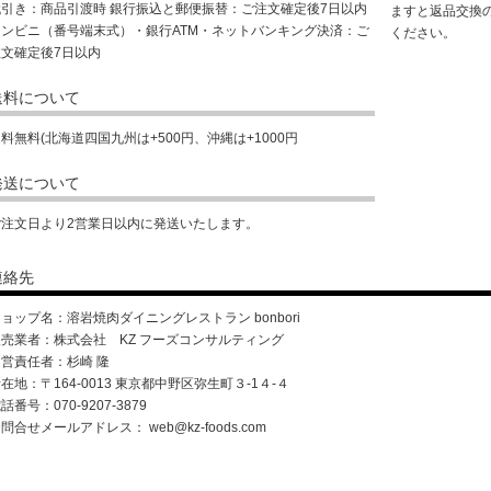
代引き：商品引渡時 銀行振込と郵便振替：ご注文確定後7日以内
ますと返品交換
コンビニ（番号端末式）・銀行ATM・ネットバンキング決済：ご
ください。
注文確定後7日以内
送料について
料無料(北海道四国九州は+500円、沖縄は+1000円
発送について
ご注文日より2営業日以内に発送いたします。
連絡先
ョップ名：溶岩焼肉ダイニングレストラン bonbori
販売業者：株式会社 KZ フーズコンサルティング
運営責任者：杉崎 隆
在地：〒164-0013 東京都中野区弥生町３-1４-４
話番号：070-9207-3879
お問合せメールアドレス：
web@kz-foods.com