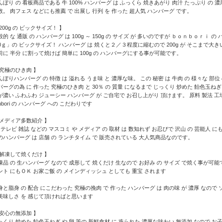
んぼり の 看板商品である 牛 100% ハンバーグ は ふっくら 焼きあがり 肉汁 たっぷり の 濃厚 
数。 肉フェス などにも推薦 で 出展し 行列 を 作った 超人気 ハンバーグ です。
 200g の ビックサイズ！ 】
般的 な 通販 の ハンバーグ は 100g ～ 150g の サイズ が 多いのですが ｂｏｎｂｏｒｉ 
00ｇ」の ビックサイズ！ ハンバーグ は 焼くと２／３程度に縮むので 200g が そこまで大
前に 半分 に割って焼けば 簡単に 100g の ハンバーグにする事が可能です。
 究極のひき肉 】
んぼりハンバーグ の 特徴 は 溢れる うま味 と 濃厚な味。 この 秘密 は 牛肉 の 様々な 部位 
バーグの為 に 作った 究極のひき肉 と 30％ の 質量 になるまで じっくり 炒めた 飴色玉
が濃い ふわふわ ジューシー ハンバーグ が ご自宅で お召し上がり 頂けます。 原料 製法 工
onbori の ハンバーグ への こだわりです
 メディア多数紹介 】
V テレビ 雑誌 などの マスコミ や メディア の 取材 は 数知れず お忍びで 沢山 の 芸能人 にも
のハンバーグ は 店舗 の ランチタイム で 販売されている 大人気商品なのです。
 解凍して焼くだけ 】
凍品 の 生ハンバーグ なので 成形して 焼くだけ 生なので お好み の サイズ で焼く事が可能で
ント にもＯＫ お家ご飯 の メインディッシュ としても 重宝 されます
身と脂身 の 配合 にこだわった 究極の挽肉 で 作った ハンバーグ は 肉の味 が 濃厚 なので
美味しさ を 感じて頂ければと思います
 安心の無添加 】
っくり 炒めた 飴色玉ねぎ や 卵 等の 新鮮食材 に 造られた 濃厚な味わい 無添加 なので お子