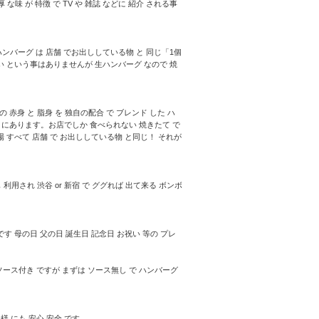
な味 が 特徴 で TV や 雑誌 などに 紹介 される事
の ハンバーグ は 店舗 でお出ししている物 と 同じ「1個
きい という事はありませんが 生ハンバーグ なので 焼
の 赤身 と 脂身 を 独自の配合 で ブレンド した ハ
ねぎ にあります。お店でしか 食べられない 焼きたて で
場 すべて 店舗 で お出ししている物 と同じ！ それが
 利用され 渋谷 or 新宿 で ググれば 出て来る ボンボ
す 母の日 父の日 誕生日 記念日 お祝い 等の プレ
 ソース付き ですが まずは ソース無し で ハンバーグ
様 にも 安心 安全 です。