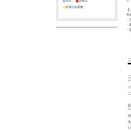
■
■
今日
定休日
■
出荷のみ実施
【
牛
・
・
・