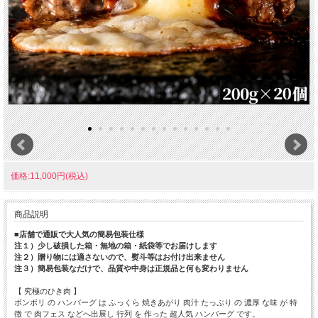
価格:11,000円(税込)
商品説明
■店舗で通販で大人気の簡易包装仕様
注１）少し破損した箱・無地の箱・紙袋等でお届けします
注２）贈り物には適さないので、熨斗等はお付け出来ません
注３）簡易包装なだけで、品質や中身は正規品と何も変わりません
【 究極のひき肉 】
ボンボリ の ハンバーグ は ふっくら 焼きあがり 肉汁 たっぷり の 濃厚 な味 が 特
徴 で 肉フェス などへ出展し 行列 を 作った 超人気 ハンバーグ です。