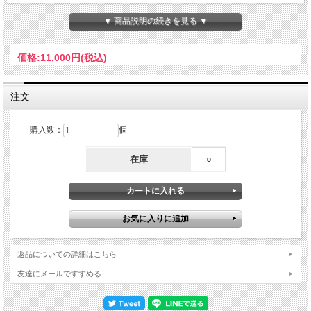
溢れるうま味 と 濃厚な味 の 秘密 は 牛肉 の 赤身 と 脂身 を 独自の配合 で ブレン
ド した ハンバーグの為 に 作った 究極のひき肉 にあります
▼ 商品説明の続きを見る ▼
【 メディア多数紹介 】
TV テレビ 雑誌 などの マスコミ や メディア の 取材 は 数知れず お忍びで 沢山 の
価格:
11,000円
(税込)
芸能人 にも 利用され 渋谷 or 新宿 で ググれば 出て来る ボンボリのハンバーグ は
店舗 の ランチタイム では ほとんど の お客様 が 注文する 大人気商品です。
注文
【 解凍して焼くだけ 】
冷凍品 の 生ハンバーグ なので 成形して 焼くだけ 生なので お好み の サイズ で焼
く事が可能です 母の日 父の日 誕生日 記念日 お祝い 等の プレゼント にもＯＫ お
家ご飯 の メインディッシュ としても 重宝 されます
購入数：
個
赤身と脂身 の 配合 にこだわった 究極の挽肉 で 作った ハンバーグ は 肉の味 が 濃
在庫
○
厚 なので ソース付き ですが まずは ソース無し で ハンバーグの美味しさ を 感じ
て頂ければと思います
【 安心の無添加 】
じっくり 炒めた 飴色玉ねぎ や 卵 等の 新鮮食材 に 造られた 濃厚な味わい 無添加
なので お子様 にも 安心 安全 です。
【 ハンバーグ原材料 】
牛肉、玉ねぎ、卵、牛乳、パン粉、ナチュラルチーズ、黒胡椒、塩
返品についての詳細はこちら
・内容量：1個 200g×チーズインハンバーグ20個
・ソース：店舗オリジナルソース付き ・保存方法：冷凍保存
友達にメールですすめる
・賞味期限：納品日より３ヵ月（ソースは1ヶ月）
・販売者：(株)ＫＺフーズコンサルティング 東京都中野区弥生町３－１４－４